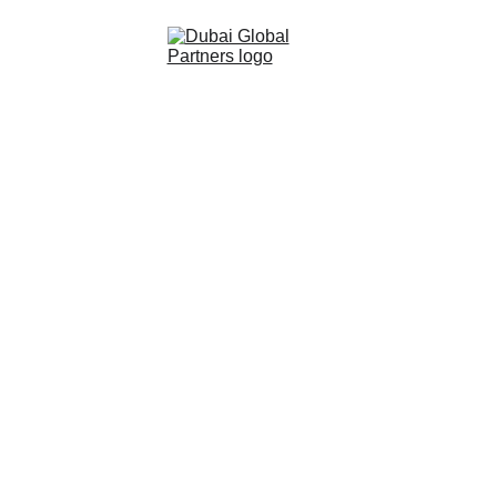
Quem somos
A Dubai Global Partners é constituída por 
uma equipa de especialistas em cada área 
de negócio, coordenados com grande 
precisão para alcançar os melhores 
resultados.