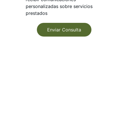
personalizadas sobre servicios
prestados
Enviar Consulta
Contacto
+34 692 91 32 98 España
+971 5073 08676  EAU
info@dubaiglobalpartners.com