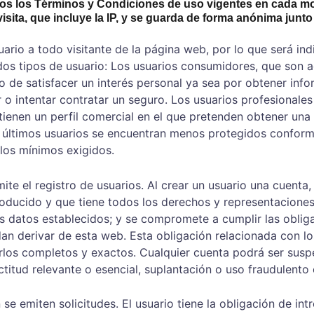
dos los Términos y Condiciones de uso vigentes en cada mo
ita, que incluye la IP, y se guarda de forma anónima junto 
io a todo visitante de la página web, por lo que será indi
 dos tipos de usuario: Los usuarios consumidores, que son a
 de satisfacer un interés personal ya sea por obtener inf
ir o intentar contratar un seguro. Los usuarios profesionale
enen un perfil comercial en el que pretenden obtener una 
 últimos usuarios se encuentran menos protegidos conform
 los mínimos exigidos.
te el registro de usuarios. Al crear un usuario una cuenta,
roducido y que tiene todos los derechos y representaciones 
s datos establecidos; y se compromete a cumplir las oblig
an derivar de esta web. Esta obligación relacionada con los
rlos completos y exactos. Cualquier cuenta podrá ser susp
titud relevante o esencial, suplantación o uso fraudulento o
e emiten solicitudes. El usuario tiene la obligación de int