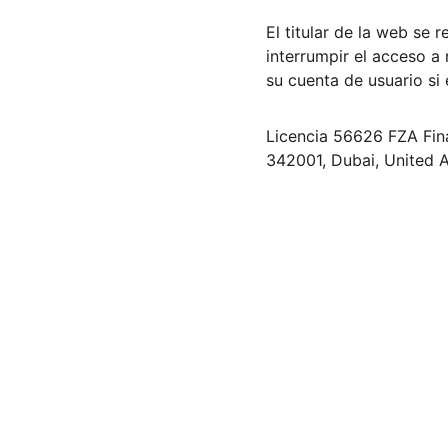
El titular de la web se 
interrumpir el acceso a
su cuenta de usuario si 
Licencia 56626 FZA Fina
342001, Dubai, United 
Dubai Global Partners
Licencia 56626 FZA Finanzas Healthy Internati
Park, Silicon Oasis DDP, PO Box 342001, Dubai,