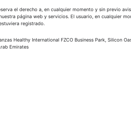
reserva el derecho a, en cualquier momento y sin previo avis
 nuestra página web y servicios. El usuario, en cualquier m
estuviera registrado.
nzas Healthy International FZCO Business Park, Silicon Oa
Arab Emirates
Contacto
+34 692 91 32
+971 5073 086
info@dubaiglo
onal FZCO Business 
 United Arab Emirates