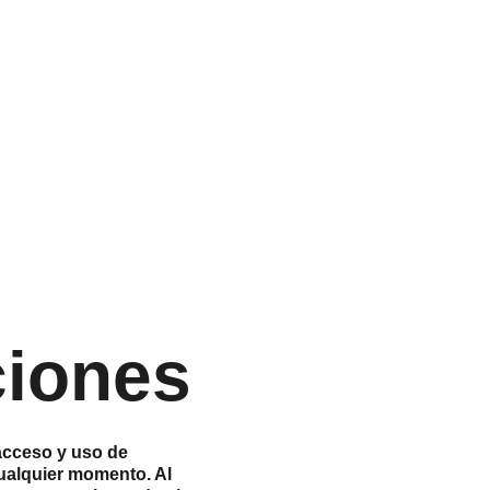
presarios
Asset Privé
Nosotros
Contacto
ES
ciones
acceso y uso de 
cualquier momento. Al 