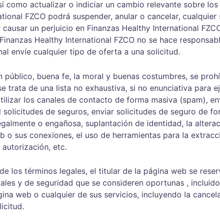
sí como actualizar o indiciar un cambio relevante sobre los
ational FZCO podrá suspender, anular o cancelar, cualquier 
 causar un perjuicio en Finanzas Healthy International FZCO
,Finanzas Healthy International FZCO no se hace responsab
al envíe cualquier tipo de oferta a una solicitud.
n público, buena fe, la moral y buenas costumbres, se prohí
 trata de una lista no exhaustiva, si no enunciativa para ej
tilizar los canales de contacto de forma masiva (spam), en
l solicitudes de seguros, enviar solicitudes de seguro de fo
egalmente o engañosa, suplantación de identidad, la altera
eb o sus conexiones, el uso de herramientas para la extracc
 autorización, etc.
e los términos legales, el titular de la página web se rese
gales y de seguridad que se consideren oportunas , incluid
ágina web o cualquier de sus servicios, incluyendo la cance
icitud.