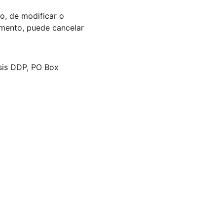
o, de modificar o 
omento, puede cancelar 
sis DDP, PO Box 
 98 España
76  EAU
balpartners.com