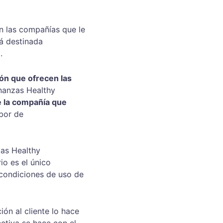
n las compañías que le 
á destinada 
.
ón que ofrecen las 
inanzas Healthy 
e la compañía que 
bor de 
zas Healthy 
io es el único 
 condiciones de uso de 
ón al cliente lo hace 
ectiva se hace con el 