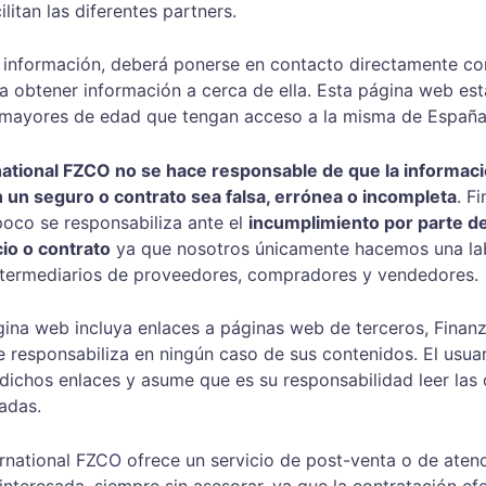
litan las diferentes partners.
s información, deberá ponerse en contacto directamente co
a obtener información a cerca de ella. Esta página web est
mayores de edad que tengan acceso a la misma de España
national FZCO no se hace responsable de que la informaci
un seguro o contrato sea falsa, errónea o incompleta
. F
oco se responsabiliza ante el 
incumplimiento por parte d
cio o contrato
 ya que nosotros únicamente hacemos una la
ntermediarios de proveedores, compradores y vendedores.
gina web incluya enlaces a páginas web de terceros, Finan
e responsabiliza en ningún caso de sus contenidos. El usuar
dichos enlaces y asume que es su responsabilidad leer las
adas.
rnational FZCO ofrece un servicio de post-venta o de atenci
interesada, siempre sin asesorar, ya que la contratación ef